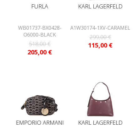
FURLA
KARL LAGERFELD
WB01737-BX0428-
A1W30174-1XV-CARAMEL
O6000-BLACK
299,00
€
518,00
€
115,00
€
205,00
€
EMPORIO ARMANI
KARL LAGERFELD