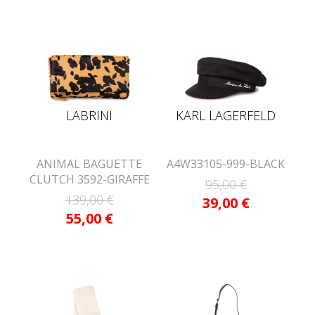
LABRINI
KARL LAGERFELD
ANIMAL BAGUETTE
A4W33105-999-BLACK
CLUTCH 3592-GIRAFFE
95,00
€
139,00
€
39,00
€
55,00
€