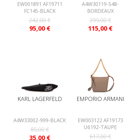
EW001891 AF19711
A4W30119-548-
FC145-BLACK
BORDEAUX
242,00
€
299,00
€
95,00
€
115,00
€
KARL LAGERFELD
EMPORIO ARMANI
A4W33002-999-BLACK
EW003122 AF19173
U6192-TAUPE
85,00
€
617,00
€
35,00
€