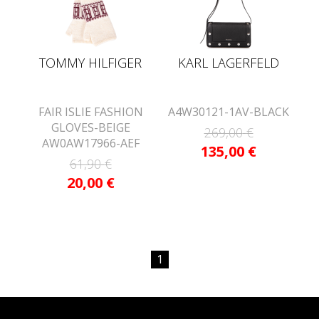
TOMMY HILFIGER
KARL LAGERFELD
FAIR ISLIE FASHION
A4W30121-1AV-BLACK
GLOVES-BEIGE
269,00
€
AW0AW17966-AEF
135,00
€
61,90
€
20,00
€
1