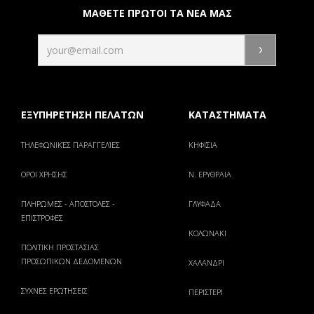
ΜΑΘΕΤΕ ΠΡΩΤΟΙ ΤΑ ΝΕΑ ΜΑΣ
ΕΞΥΠΗΡΕΤΗΣΗ ΠΕΛΑΤΩΝ
ΚΑΤΑΣΤΗΜΑΤΑ
ΤΗΛΕΦΩΝΙΚΈΣ ΠΑΡΑΓΓΕΛΊΕΣ
ΚΗΦΙΣΙΑ
ΟΡΟΙ ΧΡΗΣΗΣ
Ν. ΕΡΥΘΡΑΙΑ
ΠΛΗΡΩΜΕΣ - ΑΠΟΣΤΟΛΕΣ -
ΓΛΥΦΑΔΑ
ΕΠΙΣΤΡΟΦΕΣ
ΚΟΛΩΝΑΚΙ
ΠΟΛΙΤΙΚΗ ΠΡΟΣΤΑΣΙΑΣ
ΠΡΟΣΩΠΙΚΩΝ ΔΕΔΟΜΕΝΩΝ
ΧΑΛΑΝΔΡΙ
ΣΥΧΝΕΣ ΕΡΩΤΗΣΕΙΣ
ΠΕΡΙΣΤΕΡΙ