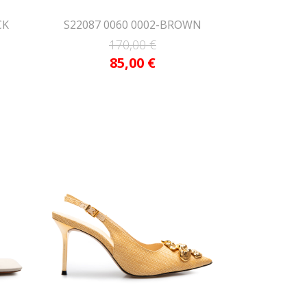
CK
S22087 0060 0002-BROWN
170,00
€
85,00
€