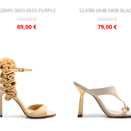
S20695 0003 0033-PURPLE
S22086 0048 0008-BLA
150,00
€
160,00
€
69,00
€
79,00
€