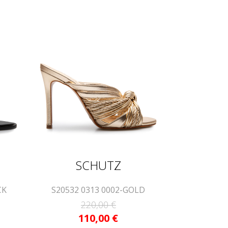
SCHUTZ
CK
S20532 0313 0002-GOLD
220,00
€
110,00
€