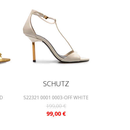
SCHUTZ
LD
S22321 0001 0003-OFF WHITE
199,00
€
99,00
€