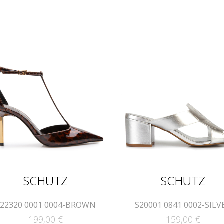
SCHUTZ
SCHUTZ
S22320 0001 0004-BROWN
S20001 0841 0002-SILV
199,00
€
159,00
€