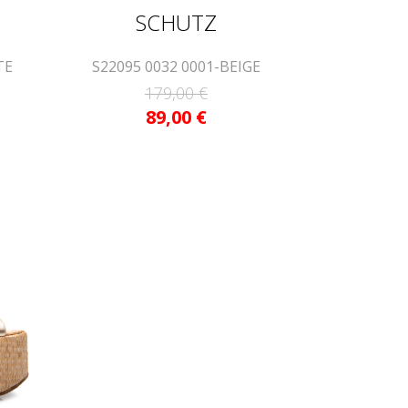
SCHUTZ
TE
S22095 0032 0001-BEIGE
179,00
€
89,00
€