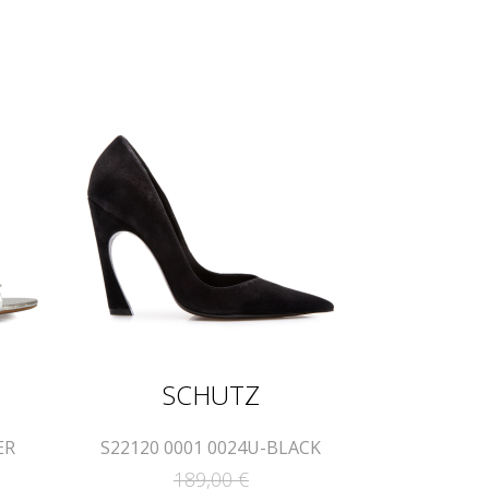
SCHUTZ
ER
S22120 0001 0024U-BLACK
189,00
€