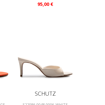
95,00
€
SCHUTZ
NGE
S22086 0048 0006-WHITE