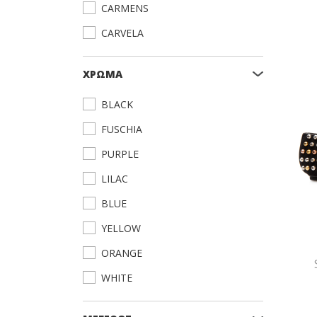
CARMENS
CARVELA
CASTANER
ΧΡΩΜΑ
CLARKS
BLACK
COCCINELLE
FUSCHIA
CONVERSE
PURPLE
DKNY
LILAC
EMPORIO ARMANI
BLUE
FITFLOP
YELLOW
FRAU
ORANGE
FURLA
WHITE
GAIMO
SOMON
GEOX