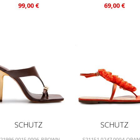
99,00
€
69,00
€
SCHUTZ
SCHUTZ
S21996 0015 0006-BROWN
S21151 0247 0004-ORA