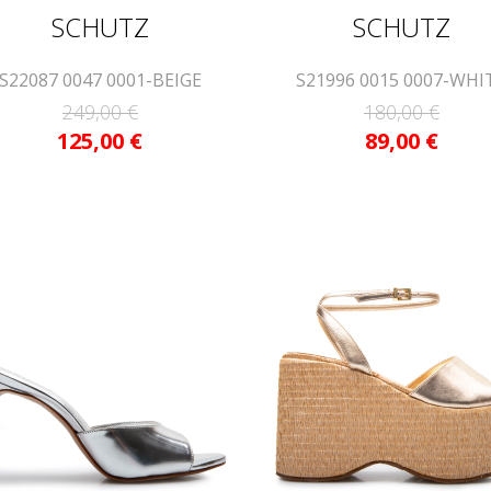
SCHUTZ
SCHUTZ
S22087 0047 0001-BEIGE
S21996 0015 0007-WHI
249,00
€
180,00
€
125,00
€
89,00
€