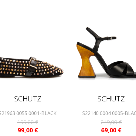
SCHUTZ
SCHUTZ
S21963 0055 0001-BLACK
S22140 0004 0005-BLA
199,00
€
249,00
€
99,00
€
69,00
€